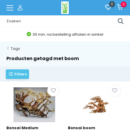
0
0
30 min. na bestelling afhalen in winkel
Tags
Producten getagd met boom
Filters
Bonsai Medium
Bonsai boom