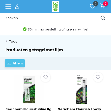
0
0
30 min. na bestelling afhalen in winkel
Tags
Producten getagd met lijm
Filters
Seachem Flourish Glue 8g
Seachem Flourish Epoxy