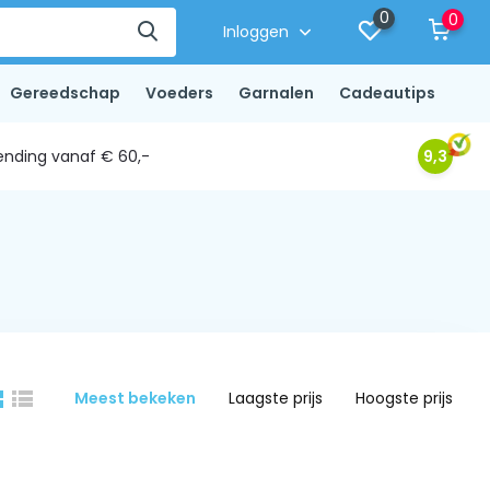
0
0
Inloggen
Gereedschap
Voeders
Garnalen
Cadeautips
ending vanaf € 60,-
9,3
Meest bekeken
Laagste prijs
Hoogste prijs