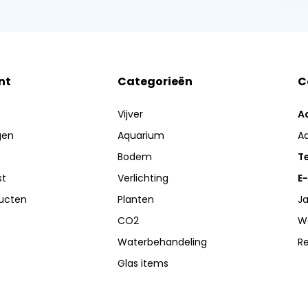
nt
Categorieën
C
Vijver
A
gen
Aquarium
A
Bodem
Te
st
Verlichting
E-
ducten
Planten
Ja
CO2
W
Waterbehandeling
R
Glas items