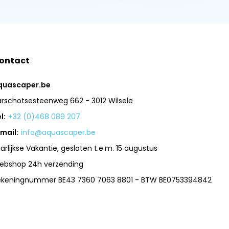
ontact
quascaper.be
arschotsesteenweg 662 - 3012 Wilsele
l:
+32 (0)468 089 207
mail:
info@aquascaper.be
arlijkse Vakantie, gesloten t.e.m. 15 augustus
ebshop 24h verzending
ekeningnummer BE43 7360 7063 8801 - BTW BE0753394842