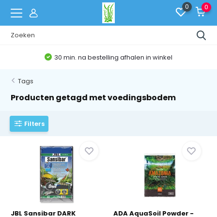
0
0
en in winkel
Belgische Webshop
Tags
Producten getagd met voedingsbodem
Filters
JBL Sansibar DARK
ADA AquaSoil Powder -