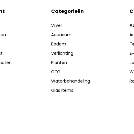
nt
Categorieën
C
Vijver
A
gen
Aquarium
A
Bodem
Te
st
Verlichting
E-
ducten
Planten
Ja
CO2
W
Waterbehandeling
R
Glas items