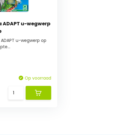
ra ADAPT u-wegwerp
e
A ADAPT u-wegwerp op
te...
Op voorraad