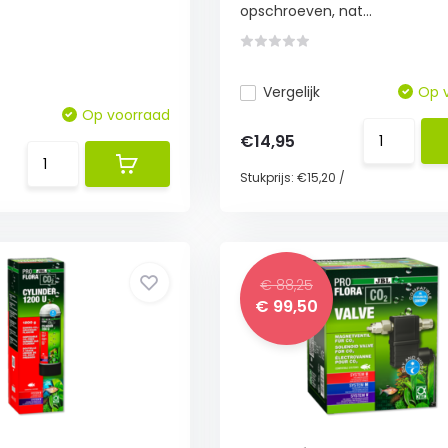
opschroeven, nat...
Vergelijk
Op 
Op voorraad
€14,95
Stukprijs:
€15,20
/
€ 88,25
€ 99,50