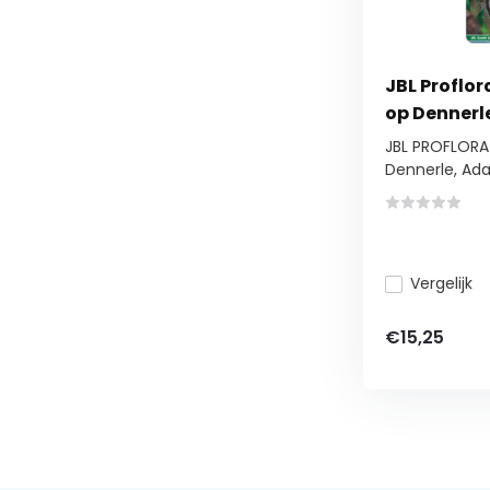
JBL Proflo
op Dennerl
JBL PROFLOR
Dennerle, Adap
Vergelijk
€15,25