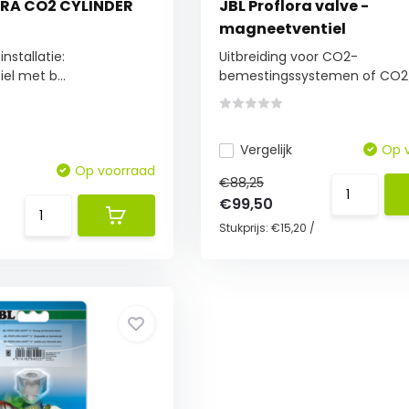
ORA CO2 CYLINDER
JBL Proflora valve -
magneetventiel
nstallatie:
Uitbreiding voor CO2-
el met b...
bemestingssystemen of CO2/
Vergelijk
Op 
Op voorraad
€88,25
€99,50
Stukprijs:
€15,20
/