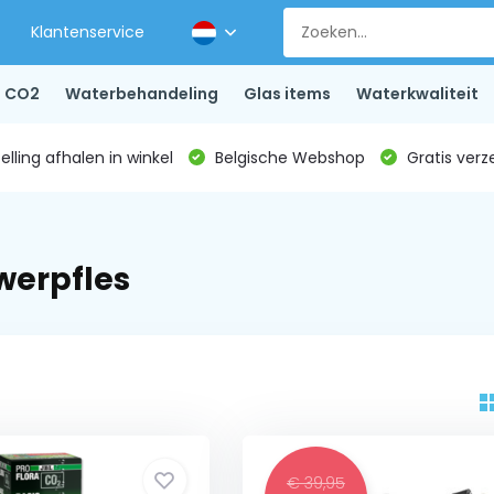
Klantenservice
CO2
Waterbehandeling
Glas items
Waterkwaliteit
lling afhalen in winkel
Belgische Webshop
Gratis verz
werpfles
€ 39,95