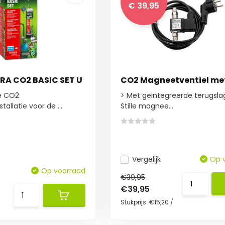
€ 39,95
RA CO2 BASIC SET U
CO2 Magneetventiel me
e CO2
> Met geintegreerde terugsla
allatie voor de ...
Stille magnee...
Vergelijk
Op 
Op voorraad
€39,95
€39,95
Stukprijs:
€15,20
/