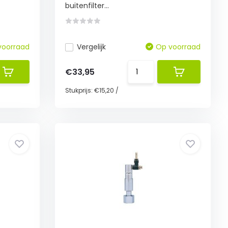
buitenfilter...
voorraad
Vergelijk
Op voorraad
€33,95
Stukprijs:
€15,20
/