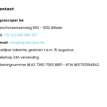
ontact
quascaper.be
arschotsesteenweg 662 - 3012 Wilsele
l:
+32 (0)468 089 207
mail:
info@aquascaper.be
arlijkse Vakantie, gesloten t.e.m. 15 augustus
ebshop 24h verzending
ekeningnummer BE43 7360 7063 8801 - BTW BE0753394842