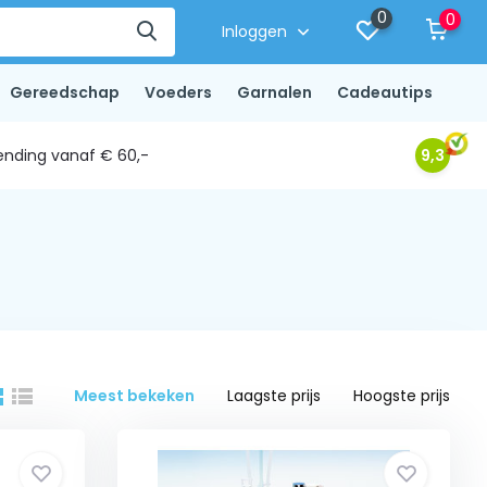
0
0
Inloggen
Gereedschap
Voeders
Garnalen
Cadeautips
ending vanaf € 60,-
9,3
Meest bekeken
Laagste prijs
Hoogste prijs