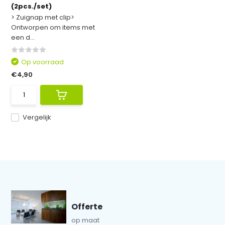
(2pcs./set)
> Zuignap met clip>
Ontworpen om items met
een d...
Op voorraad
€4,90
Vergelijk
Offerte
op maat