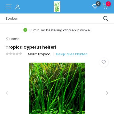
0
0
bestelling afhalen in winkel
Belgis
Home
Tropica Cyperus helferi
Merk:
Tropica
Bekijk alles Planten