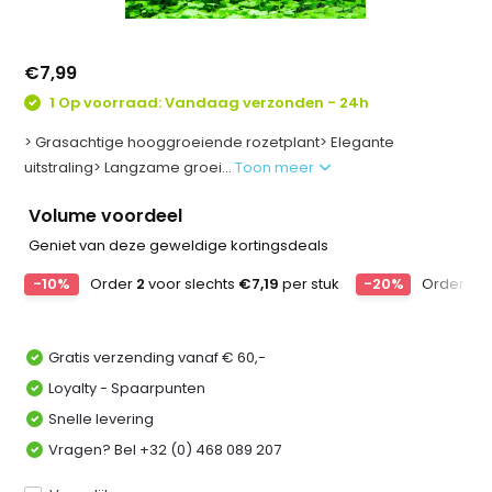
€7,99
1 Op voorraad: Vandaag verzonden - 24h
> Grasachtige hooggroeiende rozetplant> Elegante
uitstraling> Langzame groei...
Toon meer
Volume voordeel
Geniet van deze geweldige kortingsdeals
-10%
Order
2
voor slechts
€7,19
per stuk
-20%
Order
4
v
Gratis verzending vanaf € 60,-
Loyalty - Spaarpunten
Snelle levering
Vragen? Bel +32 (0) 468 089 207