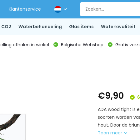
Klantenservice
CO2
Waterbehandeling
Glas items
Waterkwaliteit
lling afhalen in winkel
Belgische Webshop
Gratis verz
k
€9,90
6
ADA wood tight is 
soorten worden vas
hout. Door de briune
Toon meer