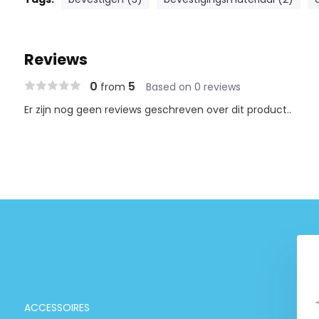
Reviews
0
5
from
Based on 0 reviews
Er zijn nog geen reviews geschreven over dit product..
ularia dubyana
Tropica Vesicularia ferriei
stmas' 1-2-grow!
'Weeping' 1-2-grow!
(medium)
(medium)
ACCESSOIRES
€ 6,95
€ 6,95