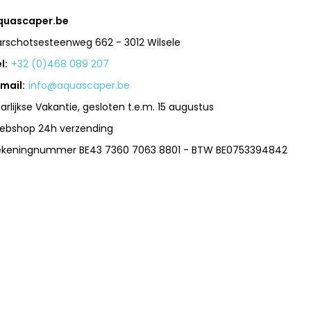
quascaper.be
arschotsesteenweg 662 - 3012 Wilsele
l:
+32 (0)468 089 207
mail:
info@aquascaper.be
arlijkse Vakantie, gesloten t.e.m. 15 augustus
ebshop 24h verzending
ekeningnummer BE43 7360 7063 8801 - BTW BE0753394842