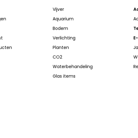
Vijver
A
gen
Aquarium
A
Bodem
Te
st
Verlichting
E-
ducten
Planten
Ja
CO2
W
Waterbehandeling
R
Glas items