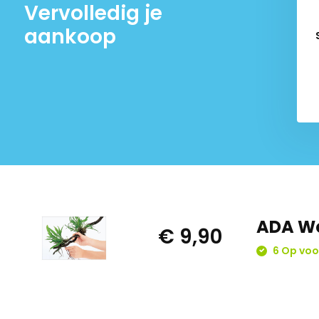
Vervolledig je
aankoop
ADA Wo
€ 9,90
6 Op voo