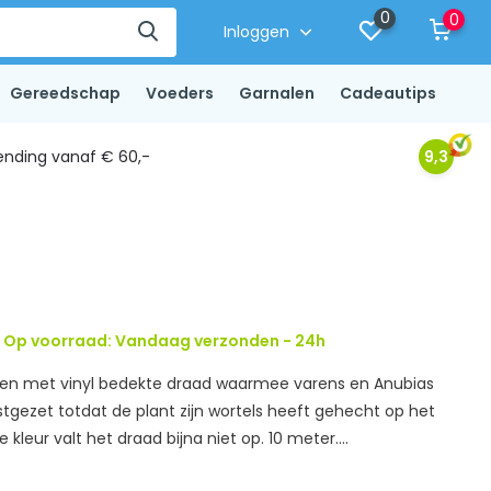
0
0
Inloggen
Gereedschap
Voeders
Garnalen
Cadeautips
ending vanaf € 60,-
9,3
 Op voorraad: Vandaag verzonden - 24h
een met vinyl bedekte draad waarmee varens en Anubias
tgezet totdat de plant zijn wortels heeft gehecht op het
 kleur valt het draad bijna niet op. 10 meter....