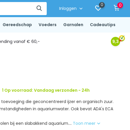
0
0
Inloggen
Gereedschap
Voeders
Garnalen
Cadeautips
ending vanaf € 60,-
9,3
1 Op voorraad: Vandaag verzonden - 24h
n toevoeging die geconcentreerd ijzer en organisch zuur.
omstandigheden in aquariumwater. Ook bevat ADA's ECA
olen bij een slabakkend aquarium....
Toon meer