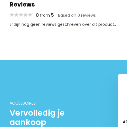
Reviews
0
5
from
Based on 0 reviews
Er zijn nog geen reviews geschreven over dit product..
 Clear super
ADA Clean Bottle
€ 24,90
€ 11,90
ACCESSOIRES
Vervolledig je
aankoop
A