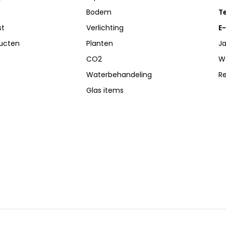
Bodem
Te
st
Verlichting
E-
ducten
Planten
Ja
CO2
W
Waterbehandeling
R
Glas items