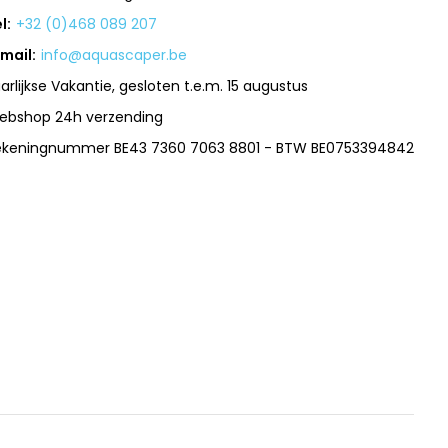
l:
+32 (0)468 089 207
mail:
info@aquascaper.be
arlijkse Vakantie, gesloten t.e.m. 15 augustus
ebshop 24h verzending
ekeningnummer BE43 7360 7063 8801 - BTW BE0753394842