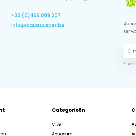
+32 (0)468 089 207
Abonn
info@aquascaper.be
ter w
* Lees
nt
Categorieën
C
Vijver
A
gen
Aquarium
A