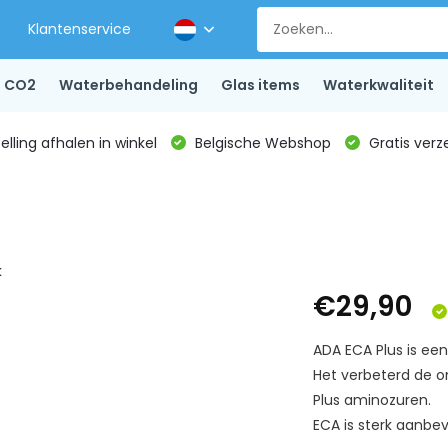
Klantenservice
CO2
Waterbehandeling
Glas items
Waterkwaliteit
lling afhalen in winkel
Belgische Webshop
Gratis verz
k
€29,90
ADA ECA Plus is ee
Het verbeterd de 
Plus aminozuren.
ECA is sterk aanbev