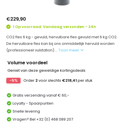
€229,90
1 Op voorraad: Vandaag verzonden - 24h
CO2 fles 6 kg - gevuld, hervulbare fles gevuld met 6 kg CO2.
De hervulbare fles kan bij ons onmiddellijk hervuld worden
(professioneel vulstation)....
Toon meer
Volume voordeel
Geniet van deze geweldige kortingsdeals
-5%
Order
2
voor slechts
€218,41
per stuk
Gratis verzending vanaf € 60,-
Loyalty - Spaarpunten
Snelle levering
Vragen? Bel +32 (0) 468 089 207