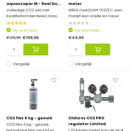
aquascaper M - Real Du...
meter
Volledige CO2 set met
ARKA myAQUA® TDS/EC-pen
kwaliteitsonderdelen, klaa...
maakt een snelle en nauw...
Op voorraad
Op voorraad
€219,95
€199,95
€44,95
Vergelijk
Vergelijk
CO2 fles 6 kg - gevuld
Chihiros CO2 PRO
regulator Limited
CO2 fles 6 kg - gevuld,
hervulbare fles gevuld m...
1. Dubbele meter kan de druk