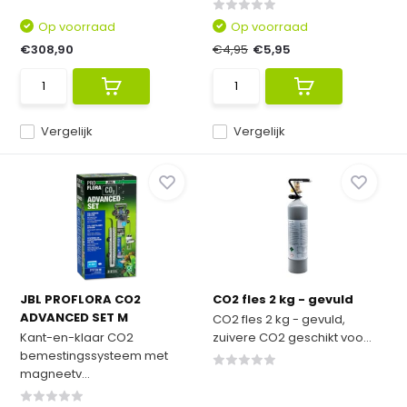
Op voorraad
Op voorraad
€308,90
€4,95
€5,95
Vergelijk
Vergelijk
JBL PROFLORA CO2
CO2 fles 2 kg - gevuld
ADVANCED SET M
CO2 fles 2 kg - gevuld,
Kant-en-klaar CO2
zuivere CO2 geschikt voo...
bemestingssysteem met
magneetv...