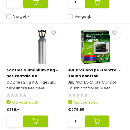
Vergelijk
Vergelijk
co2 fles aluminium 2 kg -
JBL Proflora pH-Control -
horizontale aa...
Touch controll...
CO2 fles 2 kg ALU - gevuld,
JBL PROFLORA pH-Control
hervulbare fles gevu...
Touch controller, Meet- ...
Op voorraad
Op voorraad
€139,-
€279,95