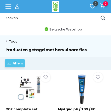
0
0
Belgische Webshop
Tags
Producten getagd met hervulbare fles
Filters
CO2 complete set
MyAqua pH / TDS / EC