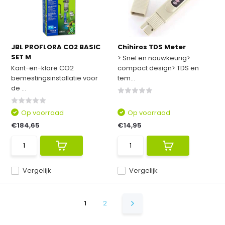
JBL PROFLORA CO2 BASIC
Chihiros TDS Meter
SET M
> Snel en nauwkeurig>
Kant-en-klare CO2
compact design> TDS en
bemestingsinstallatie voor
tem...
de ...
Op voorraad
Op voorraad
€184,65
€14,95
Vergelijk
Vergelijk
1
2