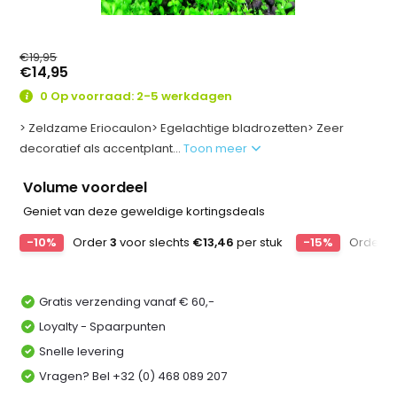
€19,95
€14,95
0 Op voorraad: 2-5 werkdagen
> Zeldzame Eriocaulon> Egelachtige bladrozetten> Zeer
decoratief als accentplant...
Toon meer
Volume voordeel
Geniet van deze geweldige kortingsdeals
-10%
Order
3
voor slechts
€13,46
per stuk
-15%
Order
6
Gratis verzending vanaf € 60,-
Loyalty - Spaarpunten
Snelle levering
Vragen? Bel +32 (0) 468 089 207