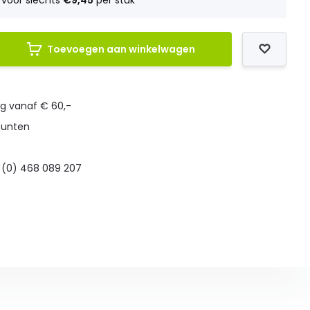
voor slechts
€9,45
per stuk
Toevoegen aan winkelwagen
ng vanaf € 60,-
punten
 (0) 468 089 207