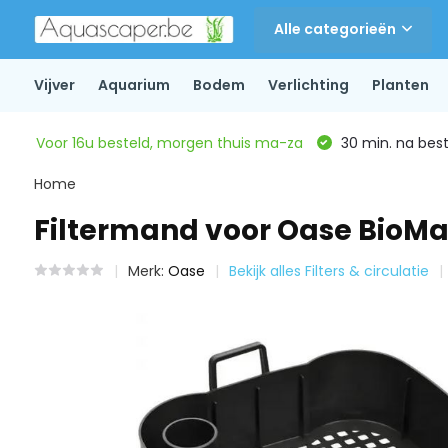
Alle categorieën
Vijver
Aquarium
Bodem
Verlichting
Planten
Voor 16u besteld, morgen thuis ma-za
30 min. na beste
Home
Filtermand voor Oase BioMa
Merk:
Oase
Bekijk alles Filters & circulatie