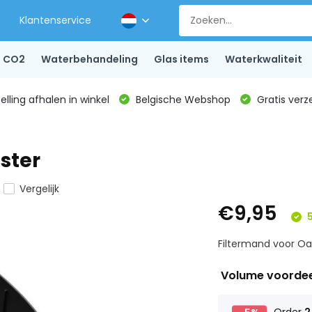
Klantenservice
CO2
Waterbehandeling
Glas items
Waterkwaliteit
lling afhalen in winkel
Belgische Webshop
Gratis verz
ster
Vergelijk
€9,95
5
Filtermand voor Oa
Volume voorde