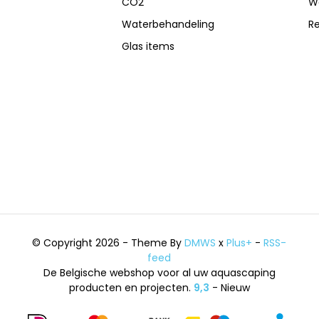
CO2
W
Waterbehandeling
R
Glas items
© Copyright 2026 - Theme By
DMWS
x
Plus+
-
RSS-
feed
De Belgische webshop voor al uw aquascaping
producten en projecten.
9,3
- Nieuw