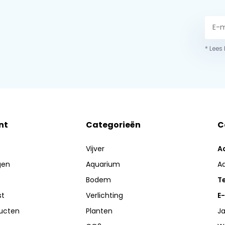
* Lees
nt
Categorieën
C
Vijver
A
gen
Aquarium
A
Bodem
Te
st
Verlichting
E-
ducten
Planten
Ja