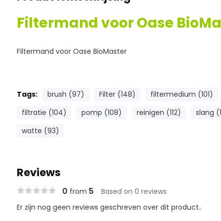
Filtermand voor Oase BioMa
Filtermand voor Oase BioMaster
Tags:
brush (97)
Filter (148)
filtermedium (101)
filtratie (104)
pomp (108)
reinigen (112)
slang (
watte (93)
Reviews
0
5
from
Based on 0 reviews
Er zijn nog geen reviews geschreven over dit product..