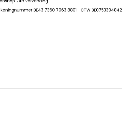
ebshop 24h verzending
ekeningnummer BE43 7360 7063 8801 - BTW BE0753394842