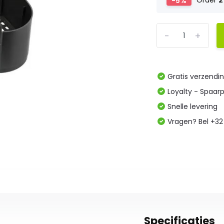
-5%
Order
2
-
+
Gratis verzendi
Loyalty - Spaar
Snelle levering
Vragen? Bel +32
Specificaties