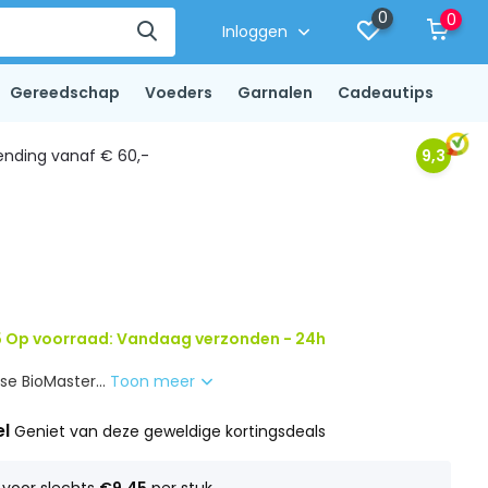
0
0
Inloggen
Gereedschap
Voeders
Garnalen
Cadeautips
ending vanaf € 60,-
9,3
 Op voorraad: Vandaag verzonden - 24h
se BioMaster...
Toon meer
el
Geniet van deze geweldige kortingsdeals