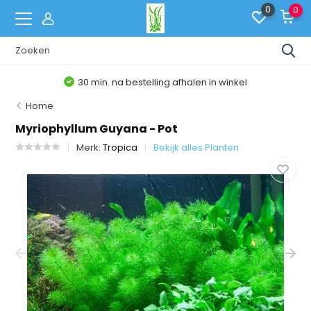
0
0
winkel
Belgische Webshop
Home
Myriophyllum Guyana - Pot
Merk:
Tropica
Bekijk alles Planten