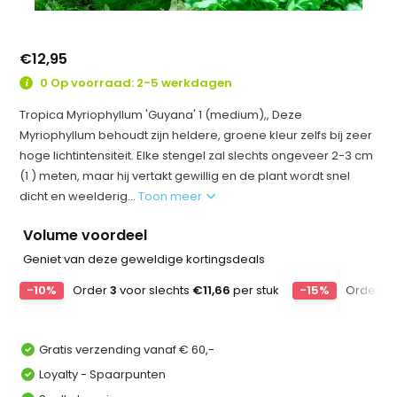
€12,95
0 Op voorraad: 2-5 werkdagen
Tropica Myriophyllum 'Guyana' 1 (medium),, Deze
Myriophyllum behoudt zijn heldere, groene kleur zelfs bij zeer
hoge lichtintensiteit. Elke stengel zal slechts ongeveer 2-3 cm
(1 ) meten, maar hij vertakt gewillig en de plant wordt snel
dicht en weelderig...
Toon meer
Volume voordeel
Geniet van deze geweldige kortingsdeals
-10%
Order
3
voor slechts
€11,66
per stuk
-15%
Order
6
Gratis verzending vanaf € 60,-
Loyalty - Spaarpunten