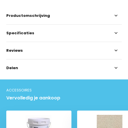
Productomschrijving
Specificaties
Reviews
Delen
ACCESSOIRES
Vervolledig je aankoop