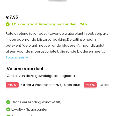
€7,95
1 Op voorraad: Vandaag verzonden - 24h
Rotala rotundifolia (easy) Levende waterplant in pot, verpakt
in een ademende blisterverpakking.De Latijnse naam
betekent "de plant met de ronde bladeren", maar dit geldt
alleen voor de moerasvarieteit, die ronde bladeren heeft....
Toon meer
Volume voordeel
Geniet van deze geweldige kortingsdeals
-10%
Order
3
voor slechts
€7,16
per stuk
-15%
Order
6
v
Gratis verzending vanaf € 60,-
Loyalty - Spaarpunten