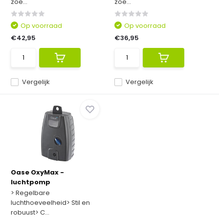
zoe...
zoe...
Op voorraad
Op voorraad
€42,95
€36,95
Vergelijk
Vergelijk
Oase OxyMax -
luchtpomp
> Regelbare
luchthoeveelheid> Stil en
robuust> C...