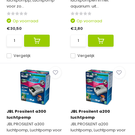
luchtpompp, Luchtpomp
luchtpompen in het
voor zo...
aquarium: uit...
Op voorraad
Op voorraad
€30,50
€2,80
Vergelijk
Vergelijk
JBL Prosilent a300
JBL Prosilent a200
luchtpomp
luchtpomp
JBL PROSILENT a300
JBL PROSILENT a200
luchtpomp, Luchtpomp voor
luchtpomp, Luchtpomp voor