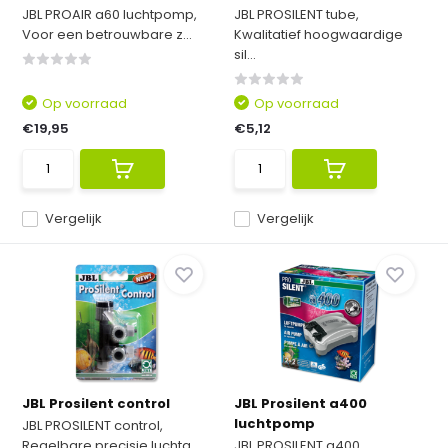
JBL PROAIR a60 luchtpomp,
JBL PROSILENT tube,
Voor een betrouwbare z...
Kwalitatief hoogwaardige
sil...
Op voorraad
Op voorraad
€19,95
€5,12
Vergelijk
Vergelijk
JBL Prosilent control
JBL Prosilent a400
luchtpomp
JBL PROSILENT control,
Regelbare precisie luchta...
JBL PROSILENT a400