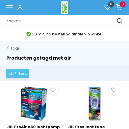
0
0
30 min. na bestelling afhalen in winkel
Tags
Producten getagd met air
Filters
JBL ProAir a60 luchtpomp
JBL Prosilent tube