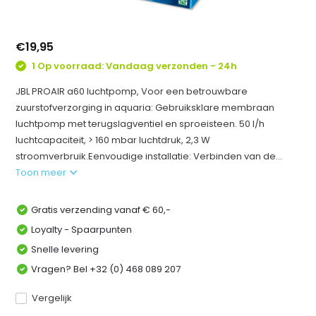
€19,95
1 Op voorraad: Vandaag verzonden - 24h
JBL PROAIR a60 luchtpomp, Voor een betrouwbare
zuurstofverzorging in aquaria: Gebruiksklare membraan
luchtpomp met terugslagventiel en sproeisteen. 50 l/h
luchtcapaciteit, > 160 mbar luchtdruk, 2,3 W
stroomverbruik.Eenvoudige installatie: Verbinden van de...
Toon meer
Gratis verzending vanaf € 60,-
Loyalty - Spaarpunten
Snelle levering
Vragen? Bel +32 (0) 468 089 207
Vergelijk