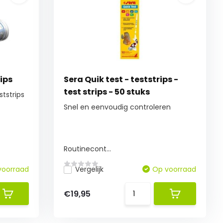
rips
Sera Quik test - teststrips -
test strips - 50 stuks
ststrips
Snel en eenvoudig controleren
Routinecont...
voorraad
Vergelijk
Op voorraad
€19,95