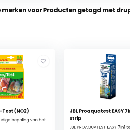
e merken voor Producten getagd met dru
t-Test (NO2)
JBL Proaquatest EASY 7in
strip
udige bepaling van het
.
JBL PROAQUATEST EASY 7in1 tes