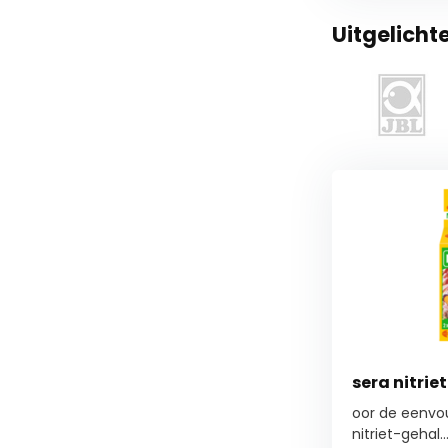
Uitgelicht
sera nitrie
oor de eenvo
nitriet-gehal..