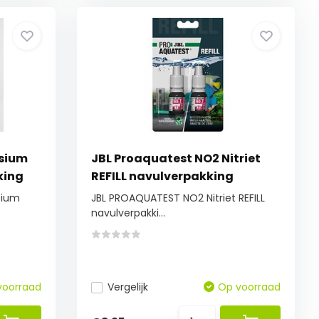
sium
JBL Proaquatest NO2 Nitriet
king
REFILL navulverpakking
sium
JBL PROAQUATEST NO2 Nitriet REFILL
navulverpakki...
voorraad
Vergelijk
Op voorraad