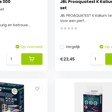
e 300
JBL Proaquatest K Kaliu
set
set
JBL PROAQUATEST K Kalium tes
Voor een perf...
rig en betrouw...
Op voorraad
Vergelijk
Op 
€23,45