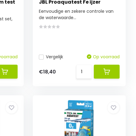
m test
JBL Proaquatest Fe ijzer
Eenvoudige en zekere controle van
de waterwaarde...
t set,
voorraad
Vergelijk
Op voorraad
€18,40