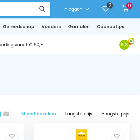
0
0
Inloggen
Gereedschap
Voeders
Garnalen
Cadeautips
ending vanaf € 60,-
9,3
Meest bekeken
Laagste prijs
Hoogste prijs