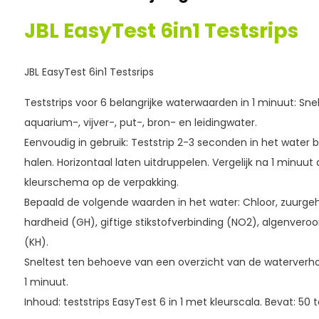
JBL EasyTest 6in1 Testsrips
JBL EasyTest 6in1 Testsrips
Teststrips voor 6 belangrijke waterwaarden in 1 minuut: Snel
aquarium-, vijver-, put-, bron- en leidingwater.
Eenvoudig in gebruik: Teststrip 2-3 seconden in het water b
halen. Horizontaal laten uitdruppelen. Vergelijk na 1 minuut
kleurschema op de verpakking.
Bepaald de volgende waarden in het water: Chloor, zuurgeh
hardheid (GH), giftige stikstofverbinding (NO2), algenveroo
(KH).
Sneltest ten behoeve van een overzicht van de waterverho
1 minuut.
Inhoud: teststrips EasyTest 6 in 1 met kleurscala. Bevat: 50 t