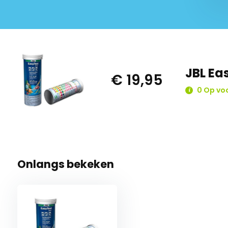
JBL Eas
€ 19,95
0 Op vo
Onlangs bekeken