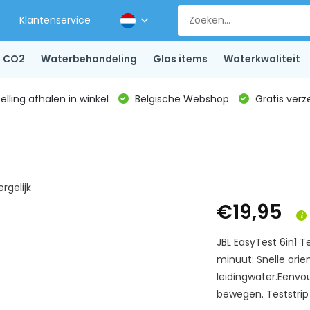
Klantenservice
CO2
Waterbehandeling
Glas items
Waterkwaliteit
lling afhalen in winkel
Belgische Webshop
Gratis verz
ergelijk
€19,95
JBL EasyTest 6in1 T
minuut: Snelle orie
leidingwater.Eenvou
bewegen. Teststrip 