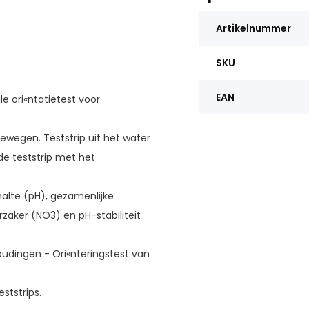
Artikelnummer
SKU
EAN
le ori«ntatietest voor
ewegen. Teststrip uit het water
 de teststrip met het
alte (pH), gezamenlijke
rzaker (NO3) en pH-stabiliteit
udingen - Ori«nteringstest van
eststrips.