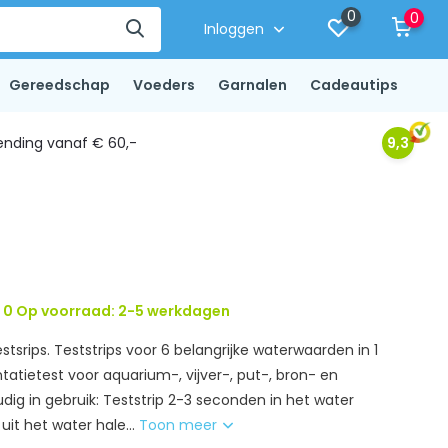
0
0
Inloggen
Gereedschap
Voeders
Garnalen
Cadeautips
ending vanaf € 60,-
9,3
0 Op voorraad: 2-5 werkdagen
estsrips. Teststrips voor 6 belangrijke waterwaarden in 1
ntatietest voor aquarium-, vijver-, put-, bron- en
dig in gebruik: Teststrip 2-3 seconden in het water
uit het water hale...
Toon meer