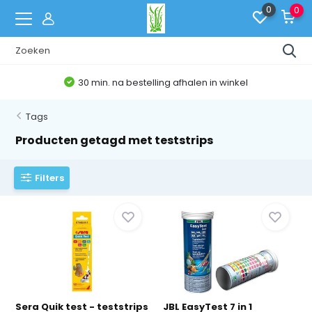
0
0
30 min. na bestelling afhalen in winkel
Tags
Producten getagd met teststrips
Filters
Sera Quik test - teststrips
JBL EasyTest 7 in 1