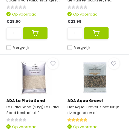
Bodem van vulkanisch gest...
de kast te plaatsen, he...
Op voorraad
Op voorraad
€28,60
€23,99
Vergelijk
Vergelijk
ADA La Plata Sand
ADA Aqua Gravel
La Plata Sand (2 kg) La Plata
Het Aqua Gravel is natuurlijk
Sand bestaat uit f...
riviergrind en dit...
Op voorraad
Op voorraad