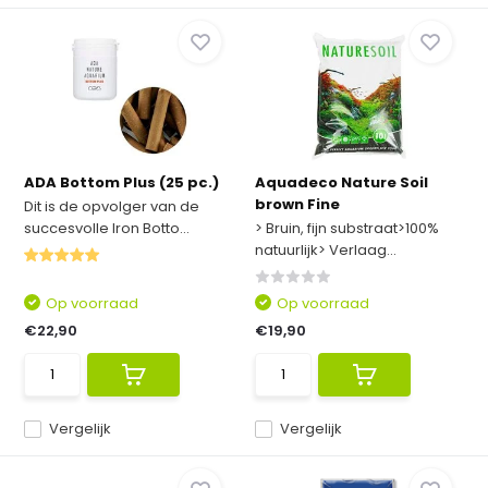
ADA Bottom Plus (25 pc.)
Aquadeco Nature Soil
brown Fine
Dit is de opvolger van de
succesvolle Iron Botto...
> Bruin, fijn substraat>100%
natuurlijk> Verlaag...
Op voorraad
Op voorraad
€22,90
€19,90
Vergelijk
Vergelijk