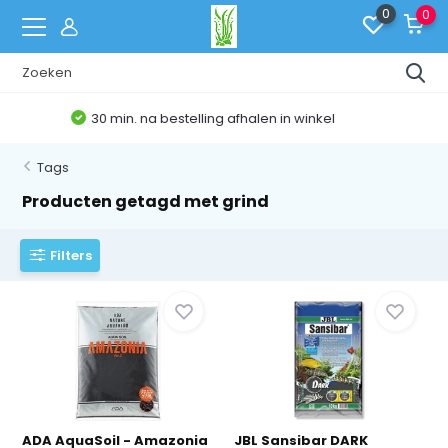
0
0
Belgische Webshop
Tags
Producten getagd met grind
Filters
ADA AquaSoil - Amazonia
JBL Sansibar DARK