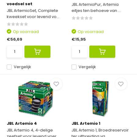
voedsel set
JBL ArtemioPur, Artemia
JBL ArtemioSet, Complete
eitjes ten behoeve van ...
kweekset voor levend vo...
Op voorraad
Op voorraad
€56,69
€15,95
Vergelijk
Vergelijk
JBL Artemio 4
JBL Artemio 1
JBL Artemio 4, 4-delige
JBL Artemio 1, Broedreservoir
zeefset voor levend voer...
ter uitbreiding va...