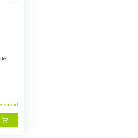
nde
voorraad