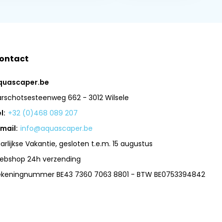
ontact
quascaper.be
arschotsesteenweg 662 - 3012 Wilsele
l:
+32 (0)468 089 207
mail:
info@aquascaper.be
arlijkse Vakantie, gesloten t.e.m. 15 augustus
ebshop 24h verzending
ekeningnummer BE43 7360 7063 8801 - BTW BE0753394842