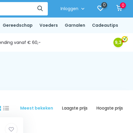
0
0
Inloggen
Gereedschap
Voeders
Garnalen
Cadeautips
ending vanaf € 60,-
9,3
Meest bekeken
Laagste prijs
Hoogste prijs