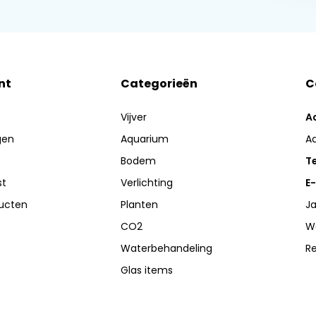
nt
Categorieën
C
Vijver
A
gen
Aquarium
A
Bodem
Te
st
Verlichting
E-
ducten
Planten
Ja
CO2
W
Waterbehandeling
R
Glas items