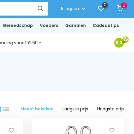
0
0
Inloggen
Gereedschap
Voeders
Garnalen
Cadeautips
ending vanaf € 60,-
9,3
Meest bekeken
Laagste prijs
Hoogste prijs