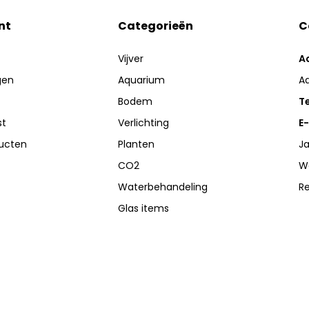
nt
Categorieën
C
Vijver
A
gen
Aquarium
A
Bodem
Te
st
Verlichting
E-
ducten
Planten
Ja
CO2
W
Waterbehandeling
R
Glas items