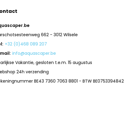
ontact
quascaper.be
arschotsesteenweg 662 - 3012 Wilsele
l:
+32 (0)468 089 207
mail:
info@aquascaper.be
arlijkse Vakantie, gesloten t.e.m. 15 augustus
ebshop 24h verzending
ekeningnummer BE43 7360 7063 8801 - BTW BE0753394842