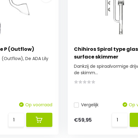
pe P (Outflow)
Chihiros Spiral type gla
surface skimmer
P (Outflow), De ADA Lily
Dankzij de spiraalvormige drij
de skimm...
Op voorraad
Vergelijk
Op 
€59,95