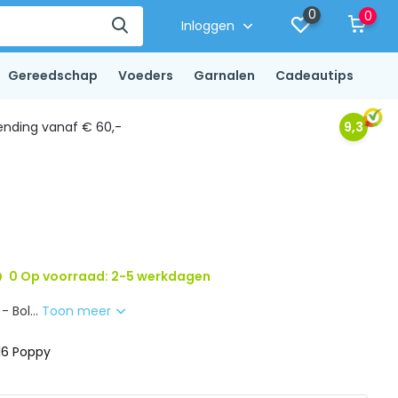
0
0
Inloggen
Gereedschap
Voeders
Garnalen
Cadeautips
ending vanaf € 60,-
9,3
0 Op voorraad: 2-5 werkdagen
- Bol...
Toon meer
16 Poppy