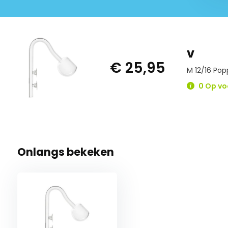
v
€ 25,95
M 12/16 Pop
0 Op vo
Onlangs bekeken