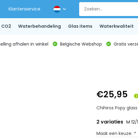
Klantenservice
CO2
Waterbehandeling
Glas items
Waterkwaliteit
lling afhalen in winkel
Belgische Webshop
Gratis verz
€25,95
Chihiros Popy glass 
2 variaties
M 12/
Maak een keuze:
*