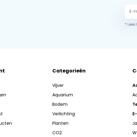
* Lees
nt
Categorieën
C
Vijver
A
gen
Aquarium
A
Bodem
Te
st
Verlichting
E-
ducten
Planten
Ja
CO2
W