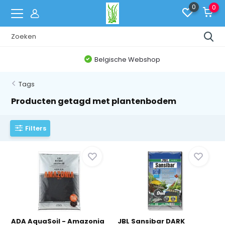
0
0
Belgische Webshop
Tags
Producten getagd met plantenbodem
Filters
ADA AquaSoil - Amazonia
JBL Sansibar DARK