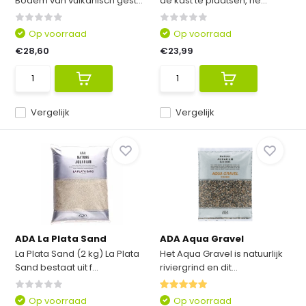
Bodem van vulkanisch gest...
de kast te plaatsen, he...
Op voorraad
Op voorraad
€28,60
€23,99
Vergelijk
Vergelijk
ADA La Plata Sand
ADA Aqua Gravel
La Plata Sand (2 kg) La Plata
Het Aqua Gravel is natuurlijk
Sand bestaat uit f...
riviergrind en dit...
Op voorraad
Op voorraad