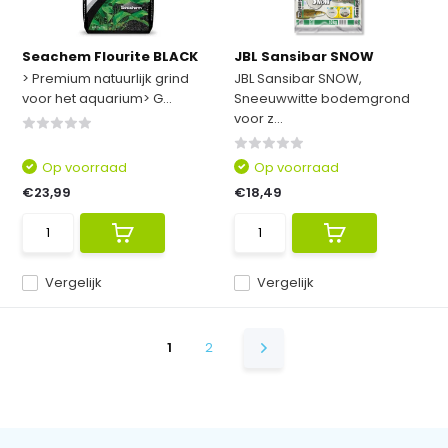
Seachem Flourite BLACK
JBL Sansibar SNOW
> Premium natuurlijk grind
JBL Sansibar SNOW,
voor het aquarium> G...
Sneeuwwitte bodemgrond
voor z...
Op voorraad
Op voorraad
€23,99
€18,49
Vergelijk
Vergelijk
1
2