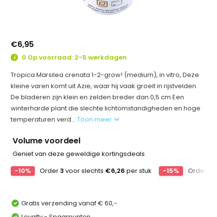
€6,95
0 Op voorraad: 2-5 werkdagen
Tropica Marsilea crenata 1-2-grow! (medium), in vitro, Deze
kleine varen komt uit Azie, waar hij vaak groeit in rijstvelden.
De bladeren zijn klein en zelden breder dan 0,5 cm.Een
winterharde plant die slechte lichtomstandigheden en hoge
temperaturen verd...
Toon meer
Volume voordeel
Geniet van deze geweldige kortingsdeals
-10%
Order
3
voor slechts
€6,26
per stuk
-15%
Order
6
v
Gratis verzending vanaf € 60,-
Loyalty - Spaarpunten