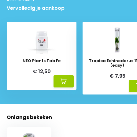
Vervolledig je aankoop
NEO Plants Tab Fe
Tropica Echinodorus '
(easy)
€ 12,50
€ 7,95
Onlangs bekeken