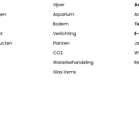
Vijver
A
gen
Aquarium
A
Bodem
Te
st
Verlichting
E-
ducten
Planten
Ja
CO2
W
Waterbehandeling
R
Glas items