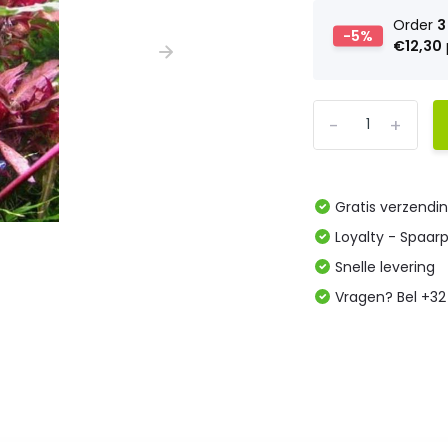
Order
3
-5%
€12,30
-
+
Gratis verzendi
Loyalty - Spaar
Snelle levering
Vragen? Bel +32