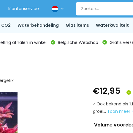
Klantenservice
CO2
Waterbehandeling
Glas items
Waterkwaliteit
lling afhalen in winkel
Belgische Webshop
Gratis verz
ergelijk
€12,95
> Ook bekend als '
groei...
Toon meer
Volume voorde