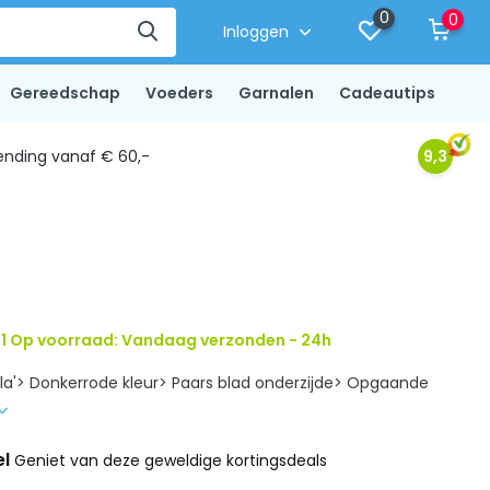
0
0
Inloggen
Gereedschap
Voeders
Garnalen
Cadeautips
ending vanaf € 60,-
9,3
1 Op voorraad: Vandaag verzonden - 24h
Lila'> Donkerrode kleur> Paars blad onderzijde> Opgaande
el
Geniet van deze geweldige kortingsdeals