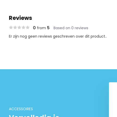
Reviews
0
5
from
Based on 0 reviews
Er zijn nog geen reviews geschreven over dit product..
Tropica "50 Years under the
surface"
€ 9,99
ACCESSOIRES