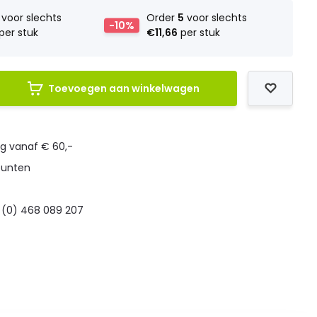
voor slechts
Order
5
voor slechts
-10%
per stuk
€11,66
per stuk
Toevoegen aan winkelwagen
ng vanaf € 60,-
punten
 (0) 468 089 207