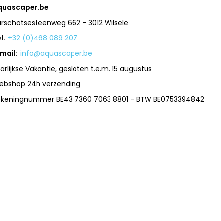
quascaper.be
arschotsesteenweg 662 - 3012 Wilsele
l:
+32 (0)468 089 207
mail:
info@aquascaper.be
arlijkse Vakantie, gesloten t.e.m. 15 augustus
ebshop 24h verzending
ekeningnummer BE43 7360 7063 8801 - BTW BE0753394842