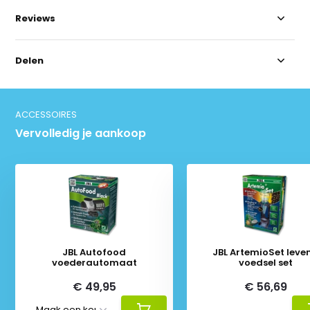
Reviews
Delen
ACCESSOIRES
Vervolledig je aankoop
JBL Autofood
JBL ArtemioSet leve
voederautomaat
voedsel set
€ 49,95
€ 56,69