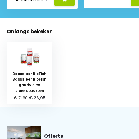
Onlangs bekeken
Basssleer BioFish
Basssleer BioFish
goudvis en
sluierstaarten
€ 21,60
€ 26,95
Offerte