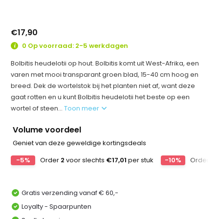
€17,90
0 Op voorraad: 2-5 werkdagen
Bolbitis heudelotii op hout. Bolbitis komt uit West-Afrika, een
varen met mooi transparant groen blad, 15-40 cm hoog en
breed. Dek de wortelstok bij het planten niet af, want deze
gaat rotten en u kunt Bolbitis heudelotii het beste op een
wortel of steen...
Toon meer
Volume voordeel
Geniet van deze geweldige kortingsdeals
-5%
Order
2
voor slechts
€17,01
per stuk
-10%
Order
4
Gratis verzending vanaf € 60,-
Loyalty - Spaarpunten