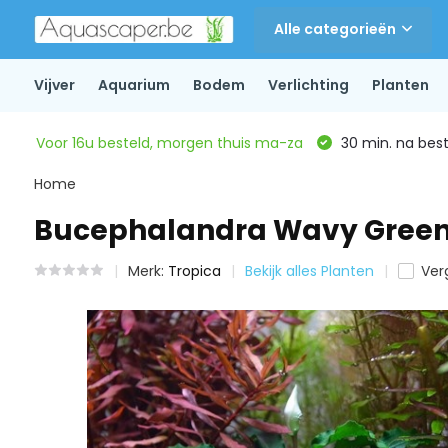
Alle categorieën
Vijver
Aquarium
Bodem
Verlichting
Planten
Voor 16u besteld, morgen thuis ma-za
30 min. na beste
Home
Bucephalandra Wavy Green
Merk:
Tropica
Bekijk alles Planten
Verg