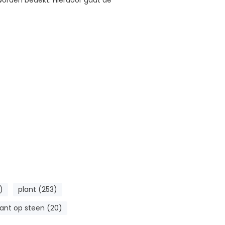
)
plant (253)
lant op steen (20)