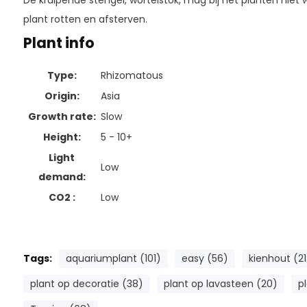
plant rotten en afsterven.
Plant info
Type:
Rhizomatous
Origin:
Asia
Growth rate:
Slow
Height:
5 - 10+
Light
Low
demand:
CO2 :
Low
Tags:
aquariumplant (101)
easy (56)
kienhout (21
plant op decoratie (38)
plant op lavasteen (20)
p