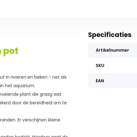
Specificaties
 pot
Artikelnummer
SKU
 in rivieren en beken - net als
EAN
 in het aquarium.
roeiende plant die graag wat
zekerd door de bereidheid om te
anden. Er verschijnen kleine
 worden bedekt. Hierdoor gaat de