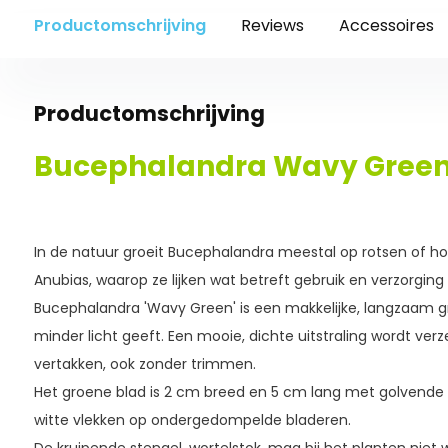
Productomschrijving
Reviews
Accessoires
Productomschrijving
Bucephalandra Wavy Green
In de natuur groeit Bucephalandra meestal op rotsen of hout
Anubias, waarop ze lijken wat betreft gebruik en verzorging
Bucephalandra 'Wavy Green' is een makkelijke, langzaam g
minder licht geeft. Een mooie, dichte uitstraling wordt ver
vertakken, ook zonder trimmen.
Het groene blad is 2 cm breed en 5 cm lang met golvende r
witte vlekken op ondergedompelde bladeren.
De kruipende stengel, wortelstok, mag bij het planten niet