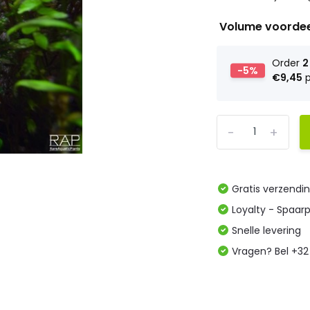
Volume voorde
Order
2
-5%
€9,45
p
-
+
Gratis verzendi
Loyalty - Spaar
Snelle levering
Vragen? Bel +32