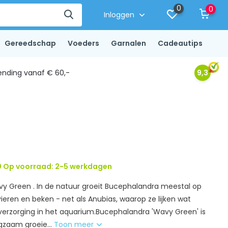
0
0
Inloggen
Gereedschap
Voeders
Garnalen
Cadeautips
ending vanaf € 60,-
9,3
 Op voorraad: 2-5 werkdagen
 Green . In de natuur groeit Bucephalandra meestal op
ivieren en beken - net als Anubias, waarop ze lijken wat
 verzorging in het aquarium.Bucephalandra 'Wavy Green' is
ngzaam groeie...
Toon meer