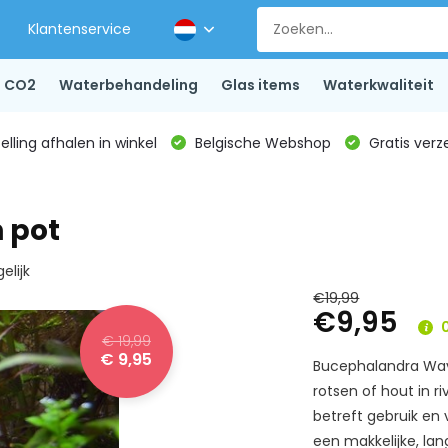
Klantenservice
CO2
Waterbehandeling
Glas items
Waterkwaliteit
lling afhalen in winkel
Belgische Webshop
Gratis verz
 pot
elijk
€19,99
€9,95
0
€ 19,99
€ 9,95
Bucephalandra Wavy
rotsen of hout in r
betreft gebruik en
een makkelijke, la