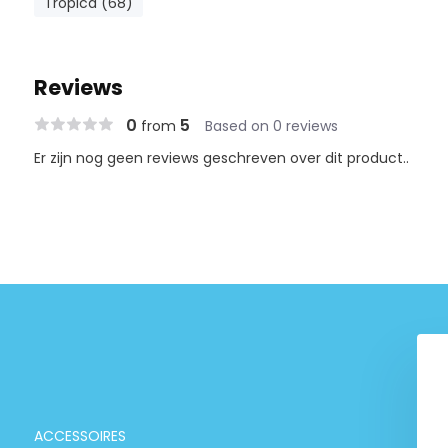
Tropica (68)
Reviews
0
5
from
Based on 0 reviews
Er zijn nog geen reviews geschreven over dit product..
Tropica "50 Years under the
surface"
€ 9,99
ACCESSOIRES