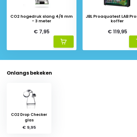
CO2 hogedruk slang 4/6 mm
JBL Proaquatest LAB Pr
- 3 meter
koffer
€ 7,95
€ 119,95
Onlangs bekeken
CO2 Drop Checker
glas
€ 9,95