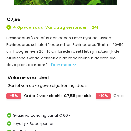
€7,95
4 Op voorraad: Vandaag verzonden - 24h
Echinodorus 'Ozelot' is een decoratieve hybride tussen
Echinodorus schluteri 'Leopard' en Echinodorus 'Barthii'. 20-50
cm hoog en een 20-40 cm brede rozet.Het zijn natuurlijk de
elliptische zwarte vlekken op de roodbruine bladeren die
deze plant de naam '...
Toon meer
Volume voordeel
Geniet van deze geweldige kortingsdeals
-5%
Order
2
voor slechts
€7,55
per stuk
-10%
Order
4
v
Gratis verzending vanaf € 60,-
Loyalty - Spaarpunten