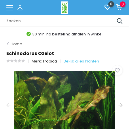
0
0
30 min. na bestelling afhalen in winkel
Home
Echinodorus Ozelot
Merk:
Tropica
Bekijk alles Planten