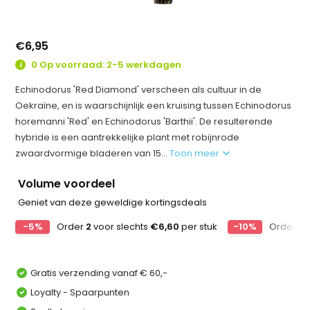
€6,95
0 Op voorraad: 2-5 werkdagen
Echinodorus 'Red Diamond' verscheen als cultuur in de
Oekraïne, en is waarschijnlijk een kruising tussen Echinodorus
horemanni 'Red' en Echinodorus 'Barthii'. De resulterende
hybride is een aantrekkelijke plant met robijnrode
zwaardvormige bladeren van 15...
Toon meer
Volume voordeel
Geniet van deze geweldige kortingsdeals
-5%
Order
2
voor slechts
€6,60
per stuk
-10%
Order
4
Gratis verzending vanaf € 60,-
Loyalty - Spaarpunten