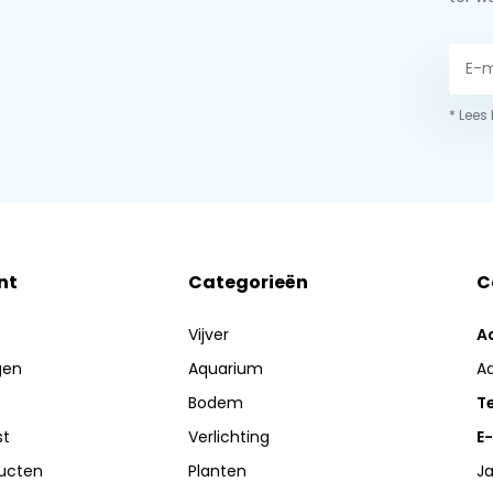
* Lees
nt
Categorieën
C
Vijver
A
gen
Aquarium
A
Bodem
Te
st
Verlichting
E-
ducten
Planten
Ja