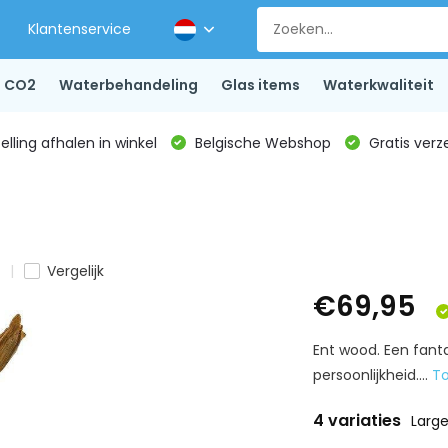
Klantenservice
CO2
Waterbehandeling
Glas items
Waterkwaliteit
lling afhalen in winkel
Belgische Webshop
Gratis verz
Vergelijk
€69,95
Ent wood. Een fanta
persoonlijkheid....
T
4 variaties
Larg