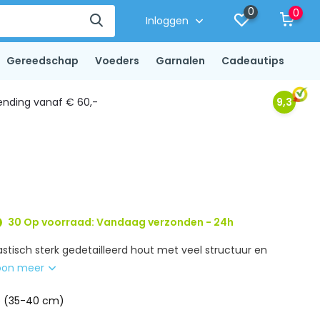
0
0
Inloggen
Gereedschap
Voeders
Garnalen
Cadeautips
ending vanaf € 60,-
9,3
30 Op voorraad: Vandaag verzonden - 24h
stisch sterk gedetailleerd hout met veel structuur en
oon meer
e (35-40 cm)