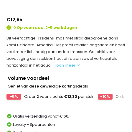
€12,95
0 Op voorraad: 2-5 werkdagen
Dit veerachtige Fissidens-mos met strak diepgroene dons
komt uit Noord-Amerika. Het groeit relatief langzaam en heeft
veel meer licht nodig dan andere mossen. Geschikt voor
bevestiging aan stukken hout of rotsen zowel verticaal als
horizontaal in het aqua...
Toon meer
Volume voordeel
Geniet van deze geweldige kortingsdeals
-5%
Order
2
voor slechts
€12,30
per stuk
-10%
Order
4
Gratis verzending vanaf € 60,-
Loyalty - Spaarpunten