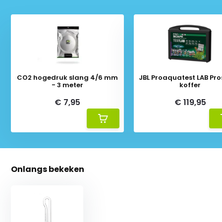
CO2 hogedruk slang 4/6 mm
JBL Proaquatest LAB Pr
- 3 meter
koffer
€ 7,95
€ 119,95
Onlangs bekeken