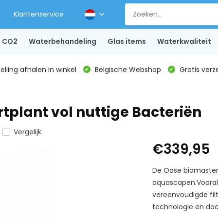
Klantenservice
CO2
Waterbehandeling
Glas items
Waterkwaliteit
lling afhalen in winkel
Belgische Webshop
Gratis verz
tplant vol nuttige Bacteriën
Vergelijk
€339,95
De Oase biomaster 
aquascapen.Vooral
vereenvoudigde filt
technologie en doo