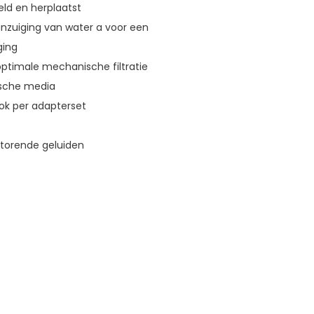
ld en herplaatst
anzuiging van water a voor een
ging
 optimale mechanische filtratie
gische media
ook per adapterset
storende geluiden