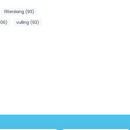
filterslang (93)
106)
vulling (93)