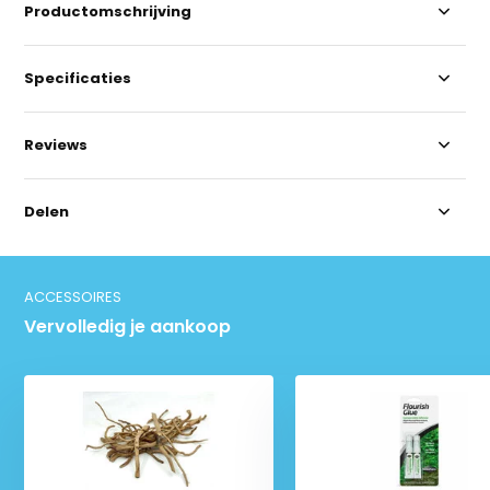
Productomschrijving
Specificaties
Reviews
Delen
ACCESSOIRES
Vervolledig je aankoop