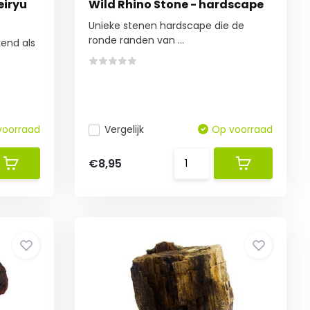
eiryu
Wild Rhino Stone - hardscape
Unieke stenen hardscape die de
ronde randen van ...
end als
voorraad
Vergelijk
Op voorraad
€8,95