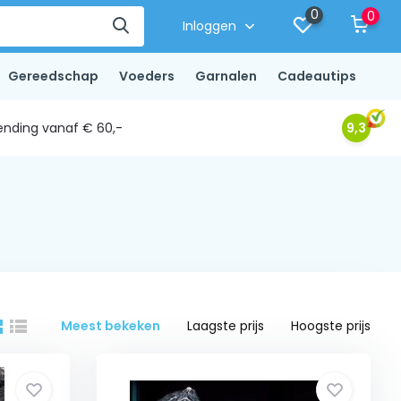
0
0
Inloggen
Gereedschap
Voeders
Garnalen
Cadeautips
ending vanaf € 60,-
9,3
Meest bekeken
Laagste prijs
Hoogste prijs