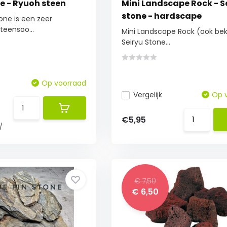
e - Ryuoh steen
Mini Landscape Rock - S
stone - hardscape
ne is een zeer
teensoo...
Mini Landscape Rock (ook bek
Seiryu Stone...
Op voorraad
Vergelijk
Op 
€5,95
/
€ 7,50
€ 6,50