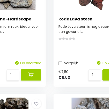
tone -Hardscape
Rode Lava steen
mium rock, ideaal voor
Rode Lava steen is nog decor
...
dan gewone l...
Op voorraad
Vergelijk
Op 
€7,50
€6,50