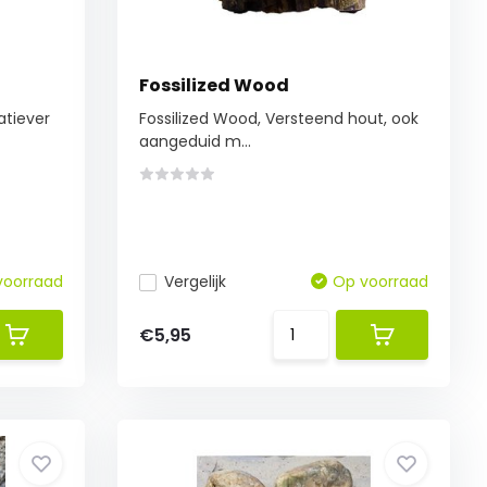
Fossilized Wood
atiever
Fossilized Wood, Versteend hout, ook
aangeduid m...
voorraad
Vergelijk
Op voorraad
€5,95