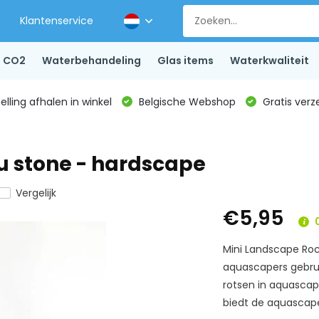
Klantenservice
CO2
Waterbehandeling
Glas items
Waterkwaliteit
lling afhalen in winkel
Belgische Webshop
Gratis verz
u stone - hardscape
Vergelijk
€5,95
0
Mini Landscape Roc
aquascapers gebrui
rotsen in aquascap
biedt de aquascape