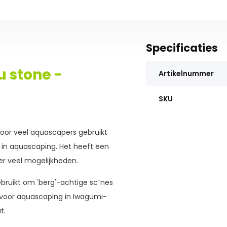
Specificaties
u stone -
Artikelnummer
SKU
door veel aquascapers gebruikt
 in aquascaping. Het heeft een
er veel mogelijkheden.
gebruikt om 'berg'-achtige sc¨nes
 voor aquascaping in Iwagumi-
t.