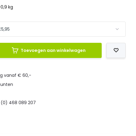
-0,9 kg
Toevoegen aan winkelwagen
ng vanaf € 60,-
punten
 (0) 468 089 207