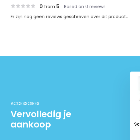
0
5
from
Based on 0 reviews
Er zijn nog geen reviews geschreven over dit product..
rtemioSet levend
Acai Bassleer Biofish Food
voedsel set
€ 8,95
€ 56,69
ACCESSOIRES
Vervolledig je
aankoop