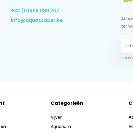
+32 (0)468 089 207
Abonn
info@aquascaper.be
ter w
* Lees
nt
Categorieën
C
Vijver
A
gen
Aquarium
A