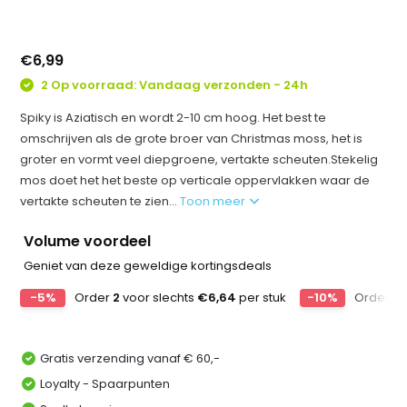
€6,99
2 Op voorraad: Vandaag verzonden - 24h
Spiky is Aziatisch en wordt 2-10 cm hoog. Het best te
omschrijven als de grote broer van Christmas moss, het is
groter en vormt veel diepgroene, vertakte scheuten.Stekelig
mos doet het het beste op verticale oppervlakken waar de
vertakte scheuten te zien...
Toon meer
Volume voordeel
Geniet van deze geweldige kortingsdeals
-5%
Order
2
voor slechts
€6,64
per stuk
-10%
Order
4
Gratis verzending vanaf € 60,-
Loyalty - Spaarpunten