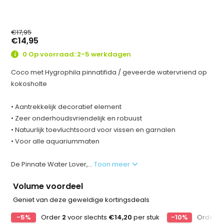
€17,95
€14,95
0 Op voorraad: 2-5 werkdagen
Coco met Hygrophila pinnatifida / geveerde watervriend op
kokosholte
• Aantrekkelijk decoratief element
• Zeer onderhoudsvriendelijk en robuust
• Natuurlijk toevluchtsoord voor vissen en garnalen
• Voor alle aquariummaten
De Pinnate Water Lover,...
Toon meer
Volume voordeel
Geniet van deze geweldige kortingsdeals
-5%
Order
2
voor slechts
€14,20
per stuk
-10%
Order
4