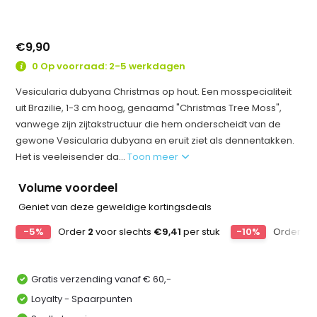
€9,90
0 Op voorraad: 2-5 werkdagen
Vesicularia dubyana Christmas op hout. Een mosspecialiteit
uit Brazilie, 1-3 cm hoog, genaamd "Christmas Tree Moss",
vanwege zijn zijtakstructuur die hem onderscheidt van de
gewone Vesicularia dubyana en eruit ziet als dennentakken.
Het is veeleisender da...
Toon meer
Volume voordeel
Geniet van deze geweldige kortingsdeals
-5%
Order
2
voor slechts
€9,41
per stuk
-10%
Order
4
v
Gratis verzending vanaf € 60,-
Loyalty - Spaarpunten