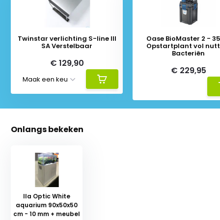
Twinstar verlichting S-line III
Oase BioMaster 2 - 350 +
SA Verstelbaar
Opstartplant vol nut
Bacteriën
€ 129,90
€ 229,95
Onlangs bekeken
Ila Optic White
aquarium 90x50x50
cm - 10 mm + meubel