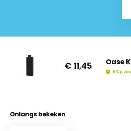
Oase K
€ 11,45
5 Op voo
Onlangs bekeken