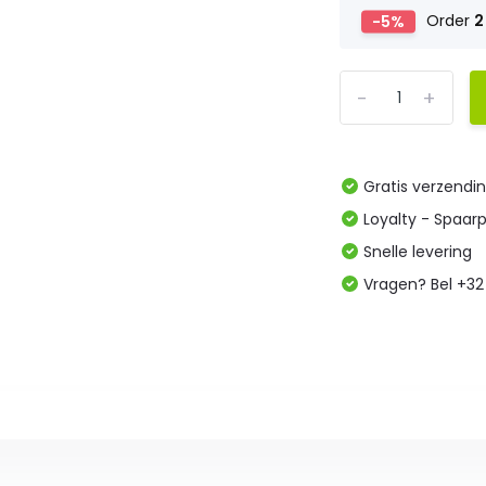
-5%
Order
2
-
+
Gratis verzendi
Loyalty - Spaar
Snelle levering
Vragen? Bel +32