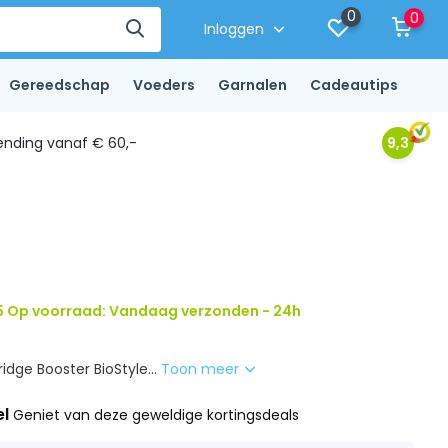
0
0
Inloggen
Gereedschap
Voeders
Garnalen
Cadeautips
ending vanaf € 60,-
9,3
5 Op voorraad: Vandaag verzonden - 24h
idge Booster BioStyle...
Toon meer
el
Geniet van deze geweldige kortingsdeals