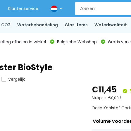
Klantenservice
CO2
Waterbehandeling
Glas items
Waterkwaliteit
lling afhalen in winkel
Belgische Webshop
Gratis verz
ster BioStyle
Vergelijk
€11,45
Stukprijs:
€0,00
/
Oase Koolstof Cartr
Volume voorde