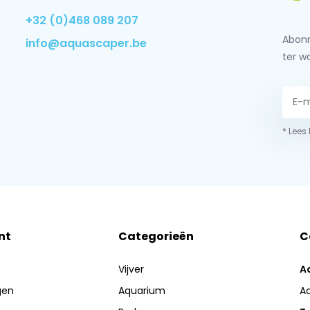
+32 (0)468 089 207
Abonn
info@aquascaper.be
ter w
* Lees
nt
Categorieën
C
Vijver
A
gen
Aquarium
A