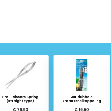
Pro-Scissors Spring
JBL dubbele
(straight type)
kraan+snelkoppeling
€ 79,90
€ 16,50