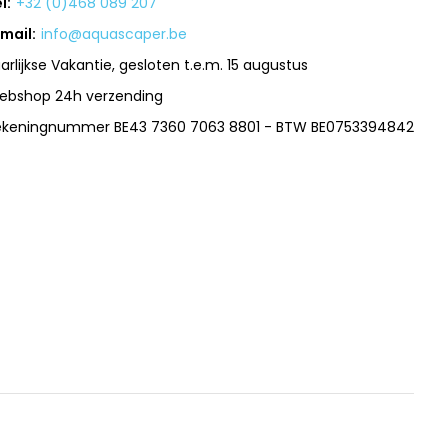
l:
+32 (0)468 089 207
mail:
info@aquascaper.be
arlijkse Vakantie, gesloten t.e.m. 15 augustus
ebshop 24h verzending
ekeningnummer BE43 7360 7063 8801 - BTW BE0753394842