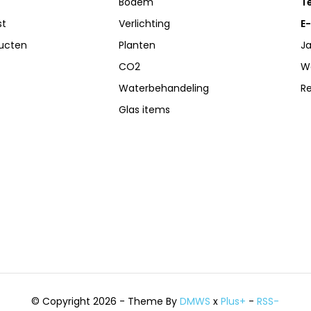
Bodem
Te
st
Verlichting
E-
ducten
Planten
Ja
CO2
W
Waterbehandeling
R
Glas items
© Copyright 2026 - Theme By
DMWS
x
Plus+
-
RSS-