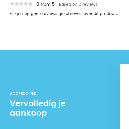
0
5
from
Based on 0 reviews
Er zijn nog geen reviews geschreven over dit product..
sleer Biofish Food
Glas uitrstroom 'Lily pipe'
glas set
€ 8,95
€ 199,-
ACCESSOIRES
Vervolledig je
aankoop