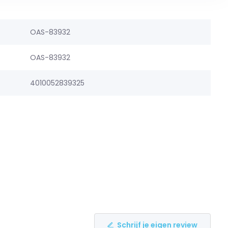
OAS-83932
OAS-83932
4010052839325
Schrijf je eigen review