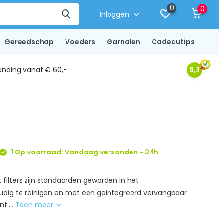
0
0
Inloggen
Gereedschap
Voeders
Garnalen
Cadeautips
ending vanaf € 60,-
9,3
1 Op voorraad: Vandaag verzonden - 24h
 filters zijn standaarden geworden in het
dig te reinigen en met een geintegreerd vervangbaar
t....
Toon meer