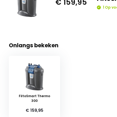
€ 159,95
1 Op vo
Onlangs bekeken
FiltoSmart Thermo
300
€ 159,95