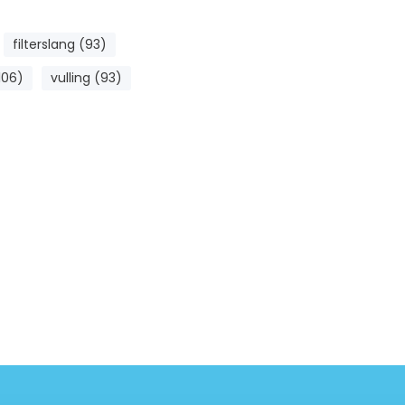
filterslang (93)
106)
vulling (93)