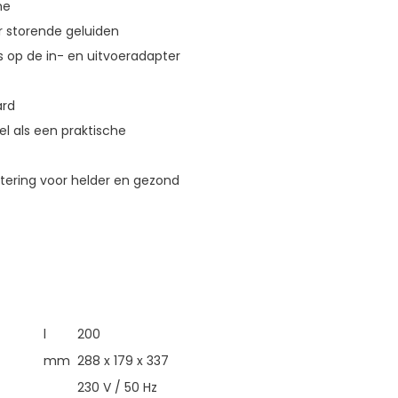
me
r storende geluiden
s op de in- en uitvoeradapter
ard
wel als een praktische
tering voor helder en gezond
l
200
mm
288 x 179 x 337
230 V / 50 Hz