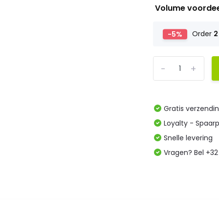
Volume voorde
-5%
Order
2
-
+
Gratis verzendi
Loyalty - Spaar
Snelle levering
Vragen? Bel +32