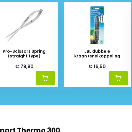
Pro-Scissors Spring
JBL dubbele
(straight type)
kraan+snelkoppeling
€ 79,90
€ 16,50
Smart Thermo 300