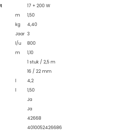
t
17 + 200 W
m
1,50
kg
4,40
Jaar
3
l/u
800
m
1,10
1 stuk / 2,5 m
16 / 22 mm
l
4,2
l
1,50
Ja
Ja
42668
4010052426686