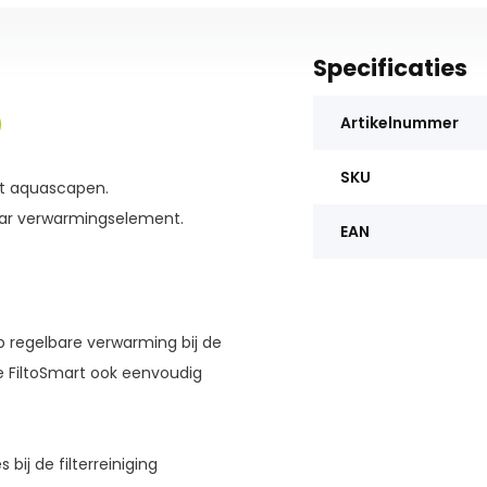
Specificaties
0
Artikelnummer
SKU
et aquascapen.
aar verwarmingselement.
EAN
p regelbare verwarming bij de
e FiltoSmart ook eenvoudig
ij de filterreiniging