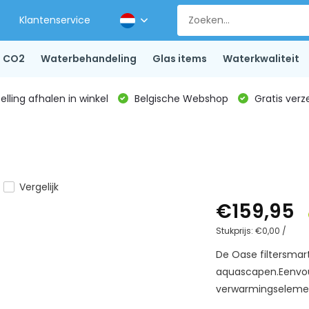
Klantenservice
CO2
Waterbehandeling
Glas items
Waterkwaliteit
lling afhalen in winkel
Belgische Webshop
Gratis verz
Vergelijk
€159,95
Stukprijs:
€0,00
/
De Oase filtersmart
aquascapen.Eenvou
verwarmingselemen