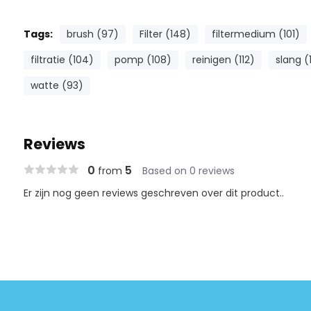
Tags:
brush (97)
Filter (148)
filtermedium (101)
filtratie (104)
pomp (108)
reinigen (112)
slang (
watte (93)
Reviews
0
5
from
Based on 0 reviews
Er zijn nog geen reviews geschreven over dit product..